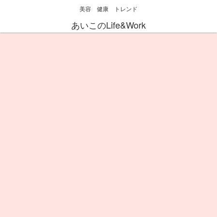
美容 健康 トレンド
あいこのLife&Work